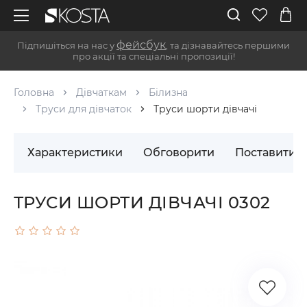
фейсбук
Підпишіться на нас у
, та дізнавайтесь першими
про акції та спеціальні пропозиції!
Головна
Дівчаткам
Білизна
Труси для дівчаток
Труси шорти дівчачі
Характеристики
Обговорити
Поставити 
ТРУСИ ШОРТИ ДІВЧАЧІ 0302