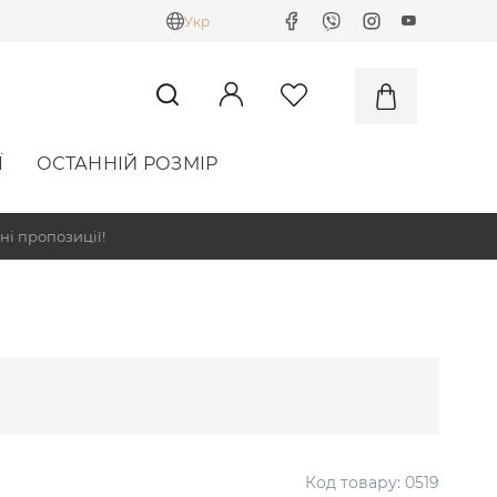
Укр
Ї
ОСТАННІЙ РОЗМІР
ні пропозиції!
Код товару:
0519