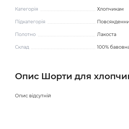
Категорія
Хлопчикам
Підкатегорія
Повсякденни
Полотно
Лакоста
Склад
100% бавовн
Опис Шорти для хлопчик
Опис відсутній