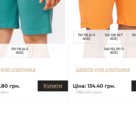
110-116 (4-5
122-128 (6-7
13
AGE)
AGE)
110-116 (4-5
146-152 (10-11
AGE)
AGE)
для хлопчика
Шорти для хлопчика
Купити
5.80 грн.
Ціна:
134.40 грн.
грн.
186.00 грн.