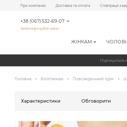
Про компанію
Доставка та оплата
Співпраця з в
+38 (067) 532-69-07
Зателефонуйте мені
ЖІНКАМ
ЧОЛОВІ
Підпишіться н
Головна
Хлопчикам
Повсякденний одяг
Ш
Характеристики
Обговорити