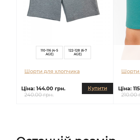
110-116 (4-5
122-128 (6-7
AGE)
AGE)
Шорти для хлопчика
Шорти 
Купити
Ціна:
144.00 грн.
Ціна:
11
240.00 грн.
210.00 