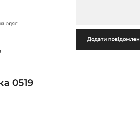
й одяг
Додати повідомле
а
а 0519