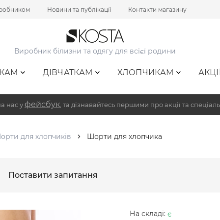
иробником
Новини та публікації
Контакти магазину
Виробник білизни та одягу для всієї родини
КАМ
ДІВЧАТКАМ
ХЛОПЧИКАМ
АКЦІ
фейсбук
а нас у
, та дізнавайтесь першими про акції та спеціаль
орти для хлопчиків
Шорти для хлопчика
Поставити запитання
На складі:
є