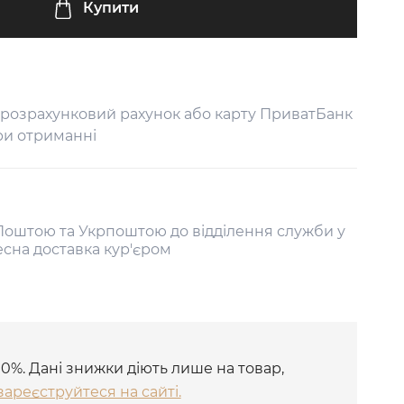
Купити
 розрахунковий рахунок або карту ПриватБанк
ри отриманні
оштою та Укрпоштою до відділення служби у
есна доставка кур'єром
10%. Дані знижки діють лише на товар,
зареєструйтеся на сайті.