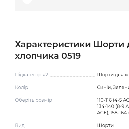
Характеристики Шорти 
хлопчика 0519
Підкатегорія2
Шорти для х
Колір
Синій, Зелен
Оберіть розмір
110-116 (4-5 AG
134-140 (8-9 A
AGE), 158-164 
Вид
Шорти