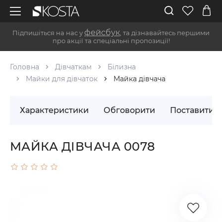
фейсбук
Підпишіться на нас у
, та дізнавайтесь першими
про акції та спеціальні пропозиції!
Головна
Дівчаткам
Білизна
Майки для дівчаток
Майка дівчача
Характеристики
Обговорити
Поставити 
МАЙКА ДІВЧАЧА 0078