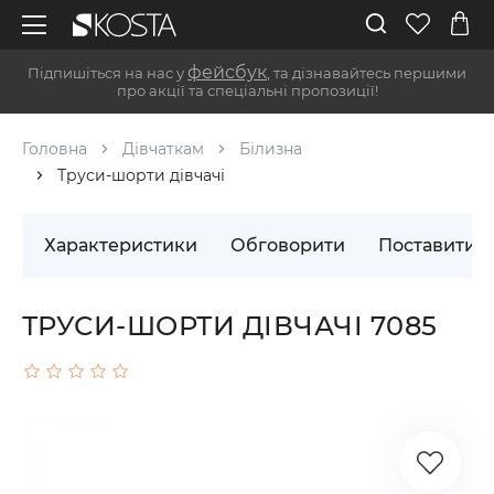
фейсбук
Підпишіться на нас у
, та дізнавайтесь першими
про акції та спеціальні пропозиції!
Головна
Дівчаткам
Білизна
Труси-шорти дівчачі
Характеристики
Обговорити
Поставити 
ТРУСИ-ШОРТИ ДІВЧАЧІ 7085