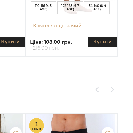
110-116 (4-5
122-128 (6-7
134-140 (8-9
AGE)
AGE)
AGE)
Комплект дівчачий
Купити
Купити
Ціна:
108.00 грн.
216.00 грн.