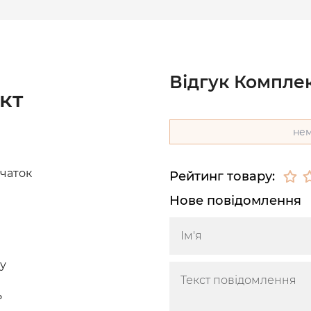
Відгук Комплек
кт
нем
вчаток
Рейтинг товару:
Нове повідомлення
ну
ь