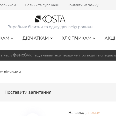
иробником
Новини та публікації
Контакти магазину
Виробник білизни та одягу для всієї родини
КАМ
ДІВЧАТКАМ
ХЛОПЧИКАМ
АКЦІ
фейсбук
а нас у
, та дізнавайтесь першими про акції та спеціаль
т дівчачий
Поставити запитання
На складі:
немає