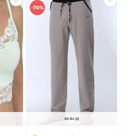
-70%
-60
80-84 (S)