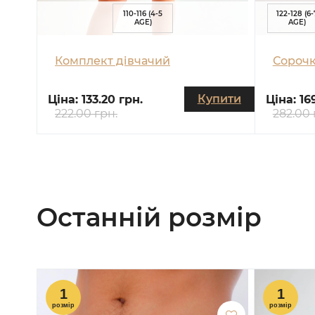
110-116 (4-5
122-128 (6-
AGE)
AGE)
Комплект дівчачий
Сорочк
Купити
Ціна:
133.20 грн.
Ціна:
16
222.00 грн.
282.00 
Останній розмір