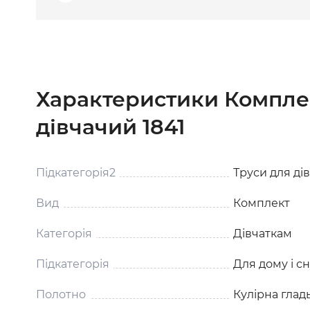
Характеристики Компле
дівчачий 1841
Підкатегорія2
Труси для ді
Вид
Комплект
Категорія
Дівчаткам
Підкатегорія
Для дому і с
Полотно
Кулірна глад