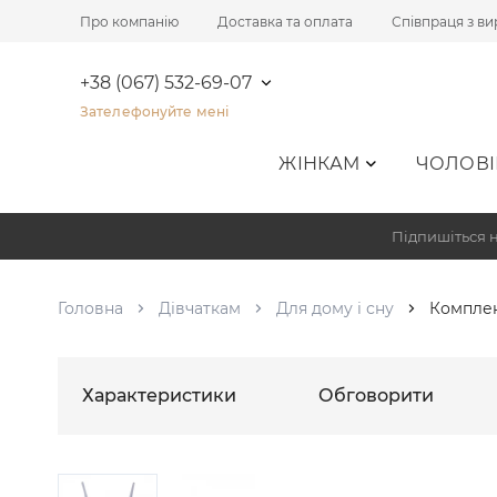
Про компанію
Доставка та оплата
Співпраця з в
+38 (067) 532-69-07
Зателефонуйте мені
ЖІНКАМ
ЧОЛОВІ
Підпишіться н
Головна
Дівчаткам
Для дому і сну
Комплек
Характеристики
Обговорити