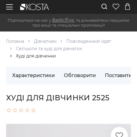
фейсбук
Підпишіться на нас у
, та дізнавайтесь першими
про акції та спеціальні пропозиції!
Головна
Дівчаткам
Повсякденний одяг
Світшоти та худі для дівчаток
Худі для дівчинки
Характеристики
Обговорити
Поставити 
ХУДІ ДЛЯ ДІВЧИНКИ 2525