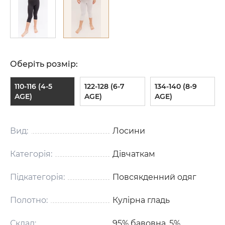
Оберіть розмір:
110-116 (4-5
122-128 (6-7
134-140 (8-9
AGE)
AGE)
AGE)
Вид:
Лосини
Категорія:
Дівчаткам
Підкатегорія:
Повсякденний одяг
Полотно:
Кулірна гладь
Склад:
95% бавовна, 5%