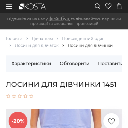
фейсбук
Підпишіться на нас у
, та дізнавайтесь першими
про акції та спеціальні пропозиції!
Головна
Дівчаткам
Повсякденний одяг
Лосини для дівчаток
Лосини для дівчинки
Характеристики
Обговорити
Поставити 
ЛОСИНИ ДЛЯ ДІВЧИНКИ 1451
-20%