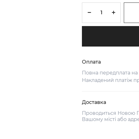
Оплата
Повна передплата на
Накладений платіж п
Доставка
Проводиться Новою П
Вашому місті або адр