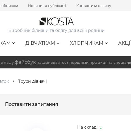
иробником
Новини та публікації
Контакти магазину
Виробник білизни та одягу для всієї родини
КАМ
ДІВЧАТКАМ
ХЛОПЧИКАМ
АКЦІ
фейсбук
а нас у
, та дізнавайтесь першими про акції та спеціаль
аток
Труси дівчачі
Поставити запитання
На складі:
є