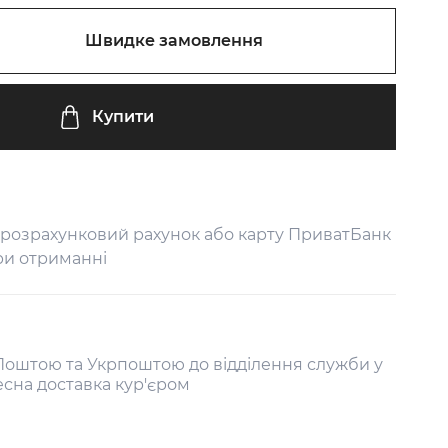
Швидке замовлення
Купити
 розрахунковий рахунок або карту ПриватБанк
ри отриманні
оштою та Укрпоштою до відділення служби у
есна доставка кур'єром