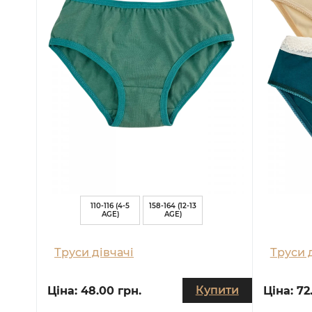
110-116 (4-5
158-164 (12-13
AGE)
AGE)
Труси дівчачі
Труси 
Купити
Ціна:
48.00 грн.
Ціна:
72