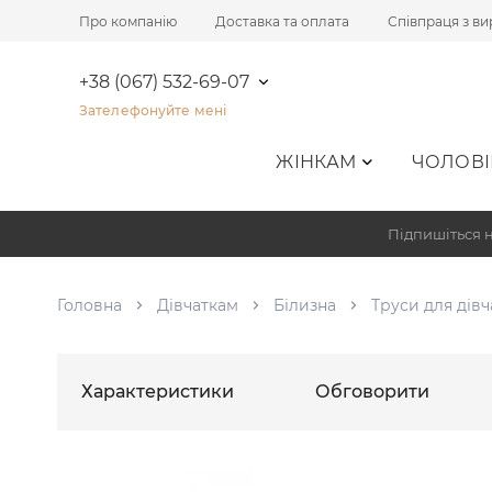
Про компанію
Доставка та оплата
Співпраця з в
+38 (067) 532-69-07
Зателефонуйте мені
ЖІНКАМ
ЧОЛОВІ
Підпишіться н
Головна
Дівчаткам
Білизна
Труси для дівч
Характеристики
Обговорити