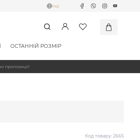
Укр
Ї
ОСТАННІЙ РОЗМІР
ні пропозиції!
Код товару:
2665