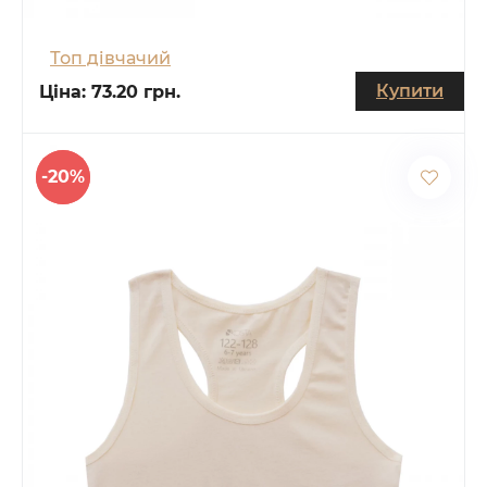
Топ дівчачий
Купити
Ціна:
73.20 грн.
-20%