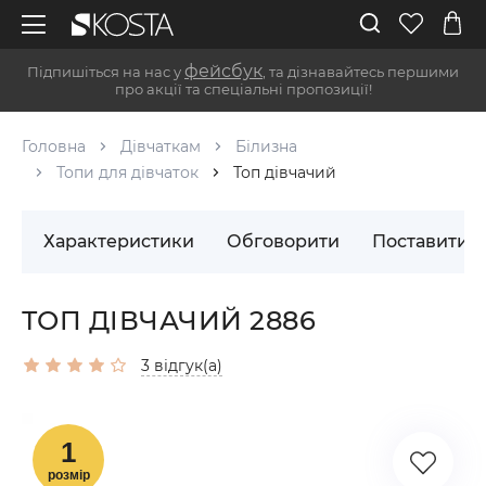
фейсбук
Підпишіться на нас у
, та дізнавайтесь першими
про акції та спеціальні пропозиції!
Головна
Дівчаткам
Білизна
Топи для дівчаток
Топ дівчачий
Характеристики
Обговорити
Поставити 
ТОП ДІВЧАЧИЙ 2886
3 відгук(а)