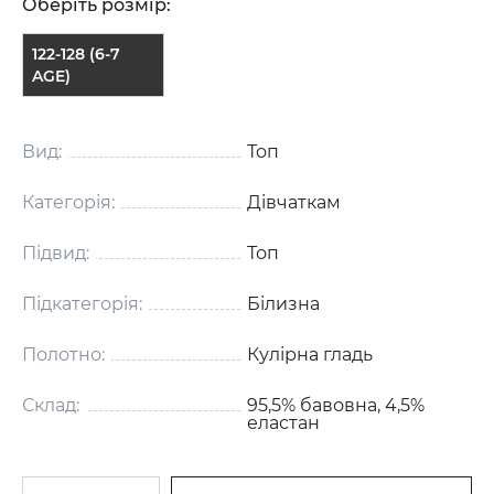
Оберіть розмір:
122-128 (6-7
AGE)
Вид:
Топ
Категорія:
Дівчаткам
Підвид:
Топ
Підкатегорія:
Білизна
Полотно:
Кулірна гладь
Склад:
95,5% бавовна, 4,5%
еластан