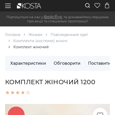
фейсбук
Підпишіться на нас у
, та дізнавайтесь першими
про акції та спеціальні пропозиції!
Головна
Жінкам
Повсякденний одяг
Комплекти (костюми) жіночі
Комплект жіночий
Характеристики
Обговорити
Поставити 
КОМПЛЕКТ ЖІНОЧИЙ 1200