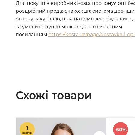
Для покупців виробник Kosta пропонує опт без
роздрібний продаж, також діє система дропши
оптову закупівлю, ціна на комплект буде вигід
та умови покупки можна дізнатися за цим
посиланням:
https://kosta.ua/page/dostavka-i-op
Схожі товари
-60%