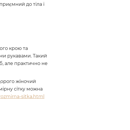
приємний до тіла і
ого крою та
ми рукавами. Такий
б, але практично не
дорого жіночий
мірну сітку можна
/rozmirna-sitka.html