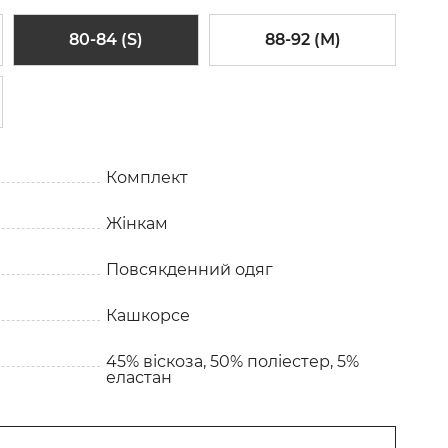
80-84 (S)
88-92 (M)
Комплект
Жінкам
Повсякденний одяг
Кашкорсе
45% віскоза, 50% поліестер, 5%
еластан