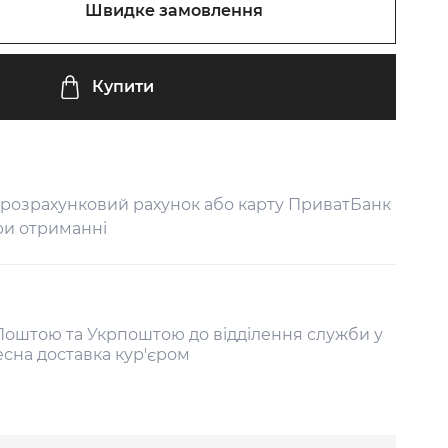
Швидке замовлення
Купити
 розрахунковий рахунок або карту ПриватБанк
ри отриманні
оштою та Укрпоштою до відділення служби у
есна доставка кур'єром