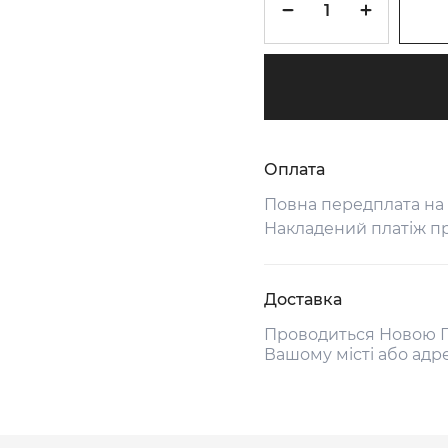
Оплата
Повна передплата на
Накладений платіж п
Доставка
Проводиться Новою П
Вашому місті або адр