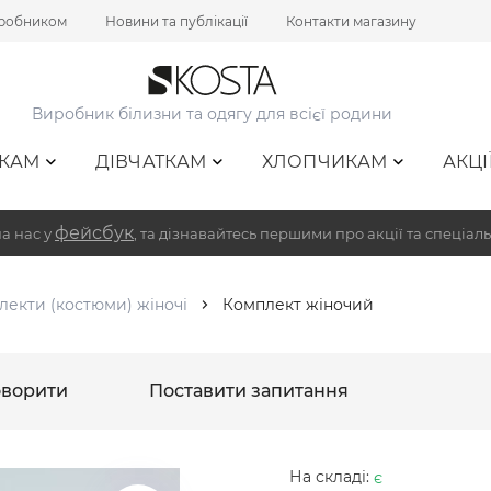
иробником
Новини та публікації
Контакти магазину
Виробник білизни та одягу для всієї родини
КАМ
ДІВЧАТКАМ
ХЛОПЧИКАМ
АКЦІ
фейсбук
а нас у
, та дізнавайтесь першими про акції та спеціаль
лекти (костюми) жіночі
Комплект жіночий
ворити
Поставити запитання
На складі:
є