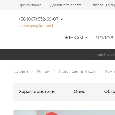
Про компанію
Доставка та оплата
Співпраця з в
+38 (067) 532-69-07
Зателефонуйте мені
ЖІНКАМ
ЧОЛОВІ
Підпишіться н
Головна
Жінкам
Повсякденний одяг
Комп
Характеристики
Опис
Обго