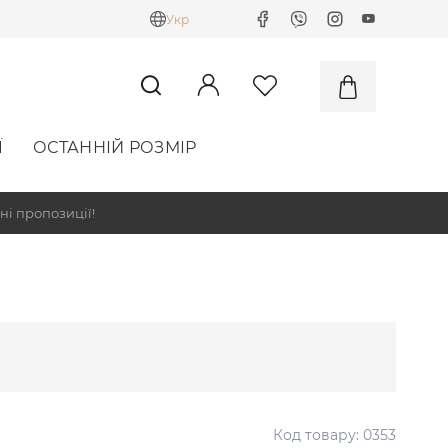
Укр
Ї
ОСТАННІЙ РОЗМІР
ні пропозиції!
Код товару:
0353