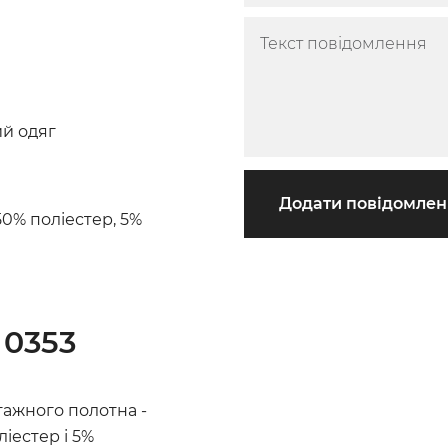
й одяг
Додати повідомле
50% поліестер, 5%
 0353
ажного полотна -
ліестер і 5%