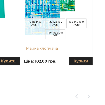
110-116 (4-5
122-128 (6-7
134-140 (8-9
AGE)
AGE)
AGE)
146-152 (10-11
AGE)
Майка хлопчача
Купити
Купити
Ціна:
102.00 грн.