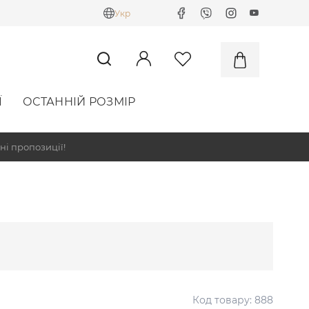
Укр
Ї
ОСТАННІЙ РОЗМІР
ні пропозиції!
Код товару:
888