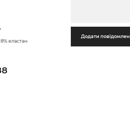
ь
Додати повідомле
 8% еластан
88