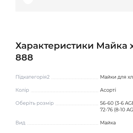
Характеристики Майка 
888
Підкатегорія2
Майки для х
Колір
Асорті
Оберіть розмір
56-60 (3-6 AGE
72-76 (8-10 A
Вид
Майка