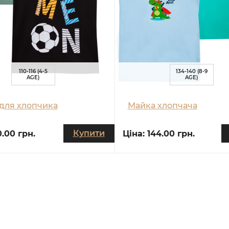
110-116 (4-5
134-140 (8-9
AGE)
AGE)
для хлопчика
Майка хлопчача
Купити
0.00 грн.
Ціна:
144.00 грн.