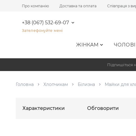
Про компанію
Доставка та оплата
Співпраця з в
+38 (067) 532-69-07
Зателефонуйте мені
ЖІНКАМ
ЧОЛОВІ
Підпишіться н
Головна
Хлопчикам
Білизна
Майки для хл
Характеристики
Обговорити