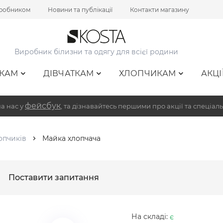
иробником
Новини та публікації
Контакти магазину
Виробник білизни та одягу для всієї родини
КАМ
ДІВЧАТКАМ
ХЛОПЧИКАМ
АКЦІ
фейсбук
а нас у
, та дізнавайтесь першими про акції та спеціаль
опчиків
Майка хлопчача
Поставити запитання
На складі:
є