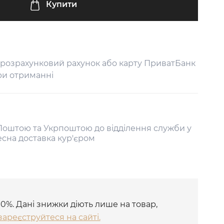
Купити
 розрахунковий рахунок або карту ПриватБанк
ри отриманні
оштою та Укрпоштою до відділення служби у
есна доставка кур'єром
10%. Дані знижки діють лише на товар,
зареєструйтеся на сайті.