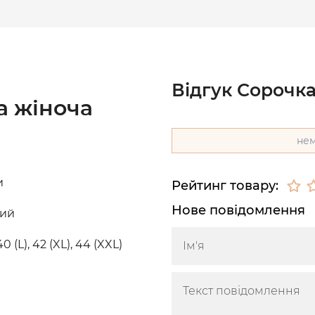
Відгук Сорочка
а жіноча
нем
и
Рейтинг товару:
Нове повідомлення
вий
 40 (L), 42 (XL), 44 (XXL)