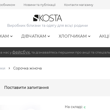
иробником
Новини та публікації
Контакти магазину
Виробник білизни та одягу для всієї родини
КАМ
ДІВЧАТКАМ
ХЛОПЧИКАМ
АКЦІ
фейсбук
а нас у
, та дізнавайтесь першими про акції та спеціаль
чки
Сорочка жіноча
Поставити запитання
На складі:
є