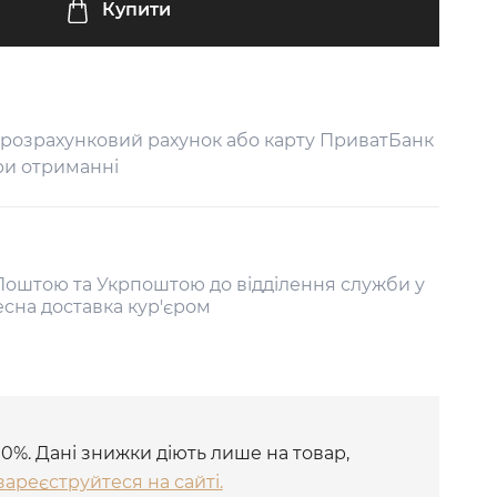
Купити
 розрахунковий рахунок або карту ПриватБанк
ри отриманні
оштою та Укрпоштою до відділення служби у
есна доставка кур'єром
10%. Дані знижки діють лише на товар,
зареєструйтеся на сайті.