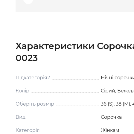
Характеристики Сорочк
0023
Підкатегорія2
Нічні сорочк
Колір
Сірий, Беже
Оберіть розмір
36 (S), 38 (M),
Вид
Сорочка
Категорія
Жінкам