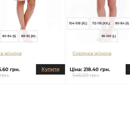
104-108 (XL)
112-116 (XXL)
80-84 (S)
80-84 (S)
88-92 (M)
96-100 (L)
а жіноча
Сорочка жіноча
Купити
6.60 грн.
Ціна:
218.40 грн.
грн.
546.00 грн.