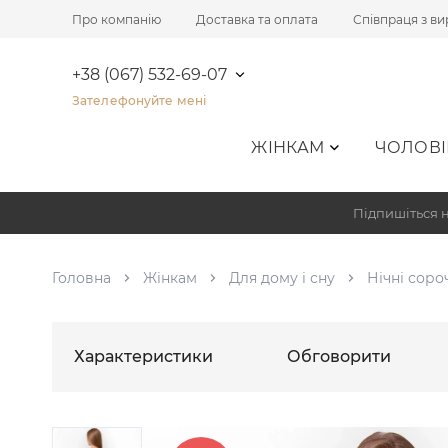
Про компанію
Доставка та оплата
Співпраця з в
+38 (067) 532-69-07
Зателефонуйте мені
ЖІНКАМ
ЧОЛОВІ
Підпишіться н
Головна
Жінкам
Для дому і сну
Нічні соро
Характеристики
Обговорити