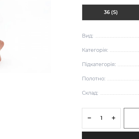
36 (S)
Вид:
Категорія:
Підкатегорія:
Полотно:
Склад: