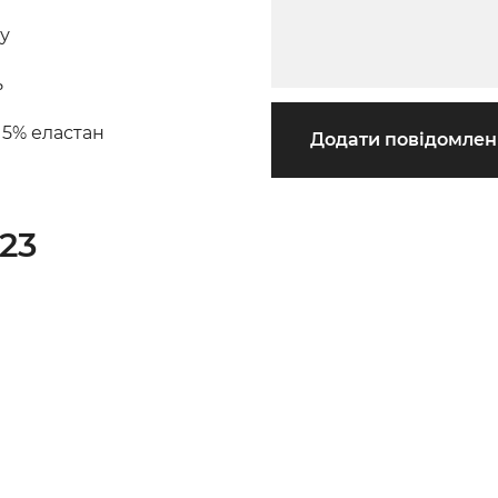
ну
ь
 5% еластан
Додати повідомле
23