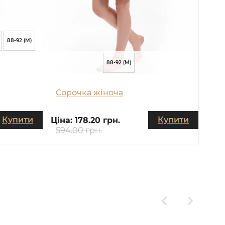
88-92 (M)
88-92 (M)
Сорочка жіноча
Купити
Купити
Ціна:
178.20 грн.
594.00 грн.