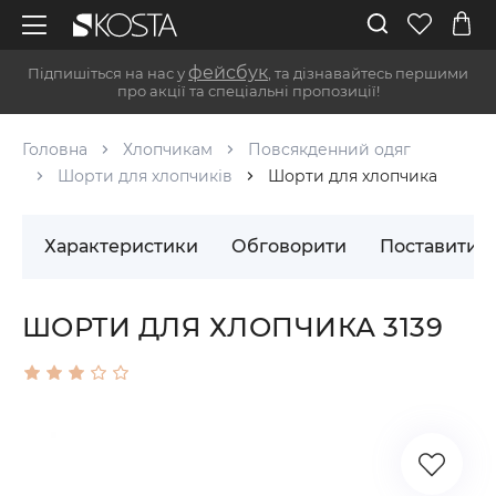
фейсбук
Підпишіться на нас у
, та дізнавайтесь першими
про акції та спеціальні пропозиції!
Головна
Хлопчикам
Повсякденний одяг
Шорти для хлопчиків
Шорти для хлопчика
Характеристики
Обговорити
Поставити 
ШОРТИ ДЛЯ ХЛОПЧИКА 3139