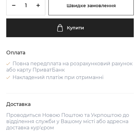
Швидке замовлення
Купити
Оплата
Повна передплата на розрахунковий рахунок
або карту ПриватБанк
Накладений платіж при отриманні
Доставка
Проводиться Новою Поштою та Укрпоштою до
відділення служби у Вашому місті або адресна
доставка кур'єром