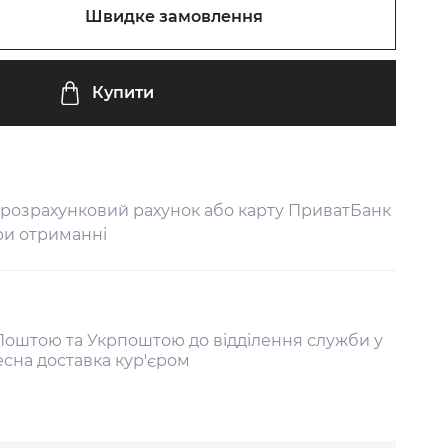
Швидке замовлення
Купити
 розрахунковий рахунок або карту ПриватБанк
ри отриманні
оштою та Укрпоштою до відділення служби у
есна доставка кур'єром