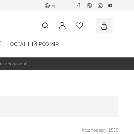
Укр
Ї
ОСТАННІЙ РОЗМІР
ні пропозиції!
Код товару:
2558