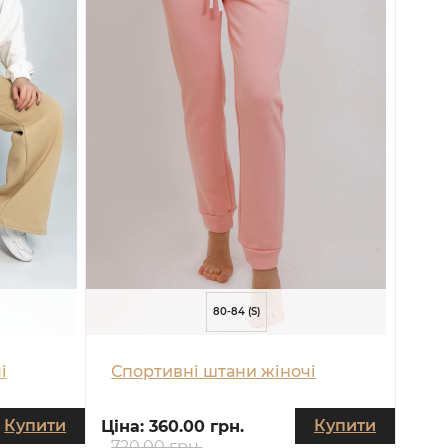
80-84 (S)
і
Спортивні штани жіночі
Купити
Купити
Ціна:
360.00 грн.
720.00 грн.