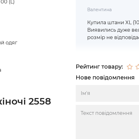
100 (L)
Валентина
Купила штани XL (10
Виявились дуже вел
розмір не відповіда
й одяг
Рейтинг товару:
а
Нове повідомлення
іночі 2558