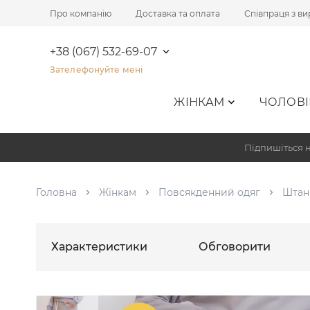
Про компанію
Доставка та оплата
Співпраця з в
+38 (067) 532-69-07
Зателефонуйте мені
ЖІНКАМ
ЧОЛОВІ
Підпишіться н
Головна
Жінкам
Повсякденний одяг
Штан
Характеристики
Обговорити