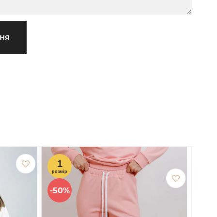
ння
-50%