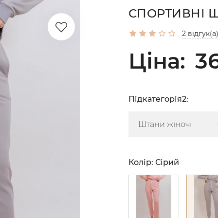
СПОРТИВНІ Ш
2 відгук(а
Ціна:
36
Підкатегорія2:
Колір:
Сірий