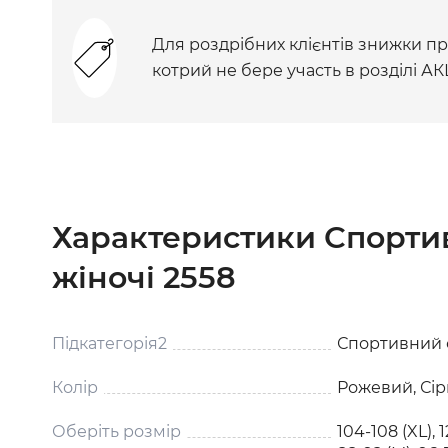
Для роздрібних клієнтів знижки при
котрий не бере участь в розділі АК
Характеристики Спорти
жіночі 2558
Підкатегорія2
Спортивний о
Колір
Рожевий, Сі
Оберіть розмір
104-108 (XL), 1