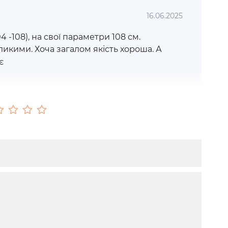
16.06.2025
4 -108), на свої параметри 108 см.
икими. Хоча загалом якість хороша. А
є