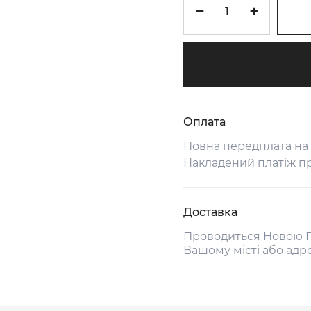
Оплата
Повна передплата на
Накладений платіж п
Доставка
Проводиться Новою П
Вашому місті або адр