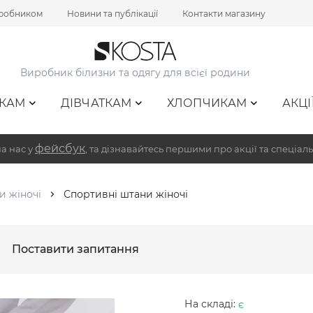
иробником
Новини та публікації
Контакти магазину
Виробник білизни та одягу для всієї родини
КАМ
ДІВЧАТКАМ
ХЛОПЧИКАМ
АКЦІ
фейсбук
а нас у
, та дізнавайтесь першими про акції та спеціаль
и жіночі
Спортивні штани жіночі
Поставити запитання
На складі:
є