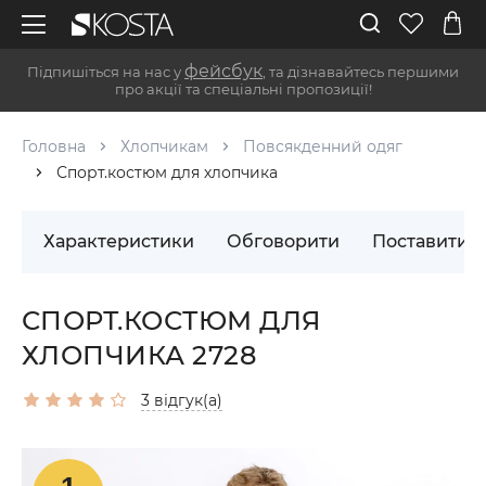
фейсбук
Підпишіться на нас у
, та дізнавайтесь першими
про акції та спеціальні пропозиції!
Головна
Хлопчикам
Повсякденний одяг
Спорт.костюм для хлопчика
Характеристики
Обговорити
Поставити 
СПОРТ.КОСТЮМ ДЛЯ
ХЛОПЧИКА 2728
3 відгук(а)