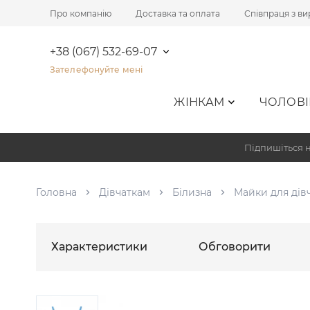
Про компанію
Доставка та оплата
Співпраця з в
+38 (067) 532-69-07
Зателефонуйте мені
ЖІНКАМ
ЧОЛОВІ
Підпишіться н
Головна
Дівчаткам
Білизна
Майки для дів
Характеристики
Обговорити