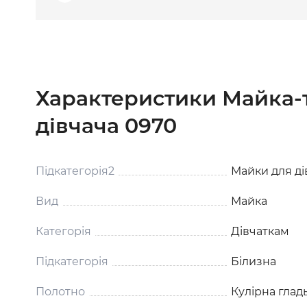
Характеристики Майка-
дівчача 0970
Підкатегорія2
Майки для ді
Вид
Майка
Категорія
Дівчаткам
Підкатегорія
Білизна
Полотно
Кулірна глад