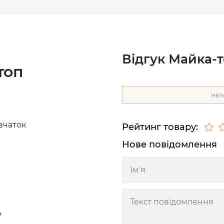
Відгук Майка-т
топ
нем
вчаток
Рейтинг товару:
Нове повідомлення
ь