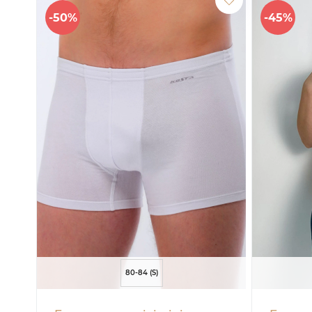
-50%
-45%
80-84 (S)