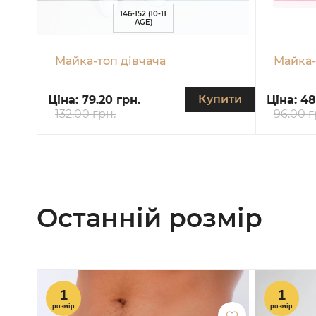
146-152 (10-11
AGE)
Майка-топ дівчача
Майка-
Купити
Ціна:
79.20 грн.
Ціна:
48
132.00 грн.
96.00 г
Останній розмір