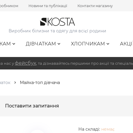
иробником
Новини та публікації
Контакти магазину
Виробник білизни та одягу для всієї родини
КАМ
ДІВЧАТКАМ
ХЛОПЧИКАМ
АКЦІ
фейсбук
а нас у
, та дізнавайтесь першими про акції та спеціаль
чаток
Майка-топ дівчача
Поставити запитання
На складі:
немає