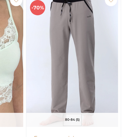
-70%
-60
80-84 (S)