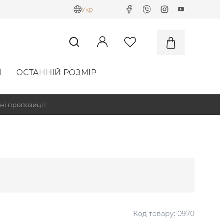
Укр
Ї
ОСТАННІЙ РОЗМІР
ні пропозиції!
Код товару:
0970