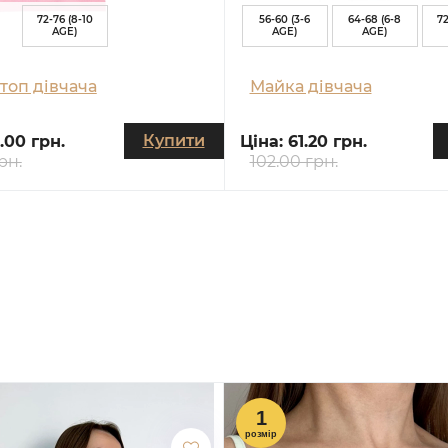
72-76 (8-10
56-60 (3-6
64-68 (6-8
72
AGE)
AGE)
AGE)
топ дівчача
Майка дівчача
Купити
.00 грн.
Ціна:
61.20 грн.
рн.
102.00 грн.