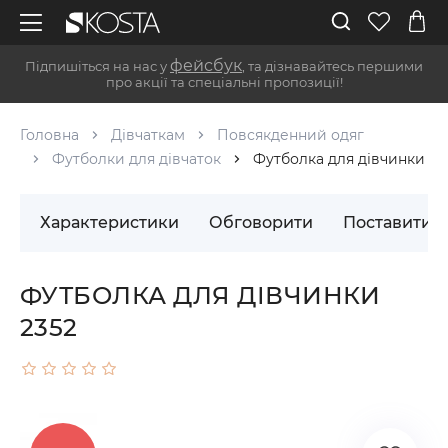
фейсбук
Підпишіться на нас у
, та дізнавайтесь першими
про акції та спеціальні пропозиції!
Головна
Дівчаткам
Повсякденний одяг
Футболки для дівчаток
Футболка для дівчинки
Характеристики
Обговорити
Поставити 
ФУТБОЛКА ДЛЯ ДІВЧИНКИ
2352