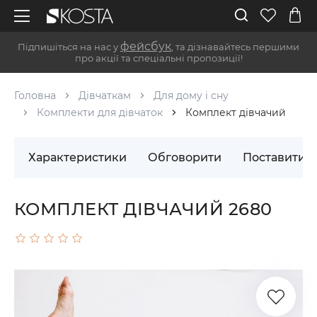
фейсбук
Підпишіться на нас у
, та дізнавайтесь першими
про акції та спеціальні пропозиції!
Головна
Дівчаткам
Для дому і сну
Комплекти для дівчаток
Комплект дівчачий
Характеристики
Обговорити
Поставити 
КОМПЛЕКТ ДІВЧАЧИЙ 2680