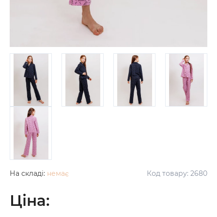
На складі:
немає
Код товару:
2680
Ціна: