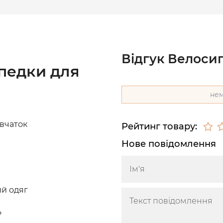
Відгук Велоси
педки для
нем
вчаток
Рейтинг товару:
Нове повідомлення
й одяг
ь