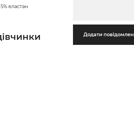
 5% еластан
дівчинки
Додати повідомле