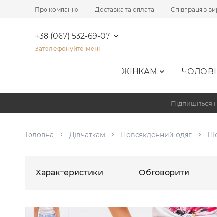
Про компанію
Доставка та оплата
Співпраця з в
+38 (067) 532-69-07
Зателефонуйте мені
ЖІНКАМ
ЧОЛОВІ
Підпишіться н
Головна
Дівчаткам
Повсякденний одяг
Шо
Характеристики
Обговорити