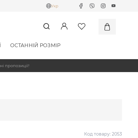
Укр
Ї
ОСТАННІЙ РОЗМІР
ні пропозиції!
Код товару:
2053