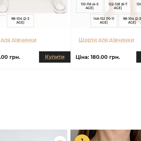
110-116 (4-5
122-128 (6-7
13
AGE)
AGE)
98-104 (2-3
146-152 (10-11
98-104 (2-3
AGE)
AGE)
AGE)
для дівчинки
Шорти для дівчинки
Купити
.00 грн.
Ціна:
180.00 грн.