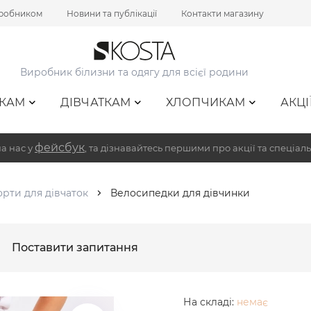
иробником
Новини та публікації
Контакти магазину
Виробник білизни та одягу для всієї родини
КАМ
ДІВЧАТКАМ
ХЛОПЧИКАМ
АКЦІ
фейсбук
а нас у
, та дізнавайтесь першими про акції та спеціаль
рти для дівчаток
Велосипедки для дівчинки
Поставити запитання
На складі:
немає