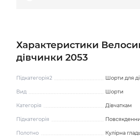
Характеристики Велоси
дівчинки 2053
Підкатегорія2
Шорти для ді
Вид
Шорти
Категорія
Дівчаткам
Підкатегорія
Повсякденни
Полотно
Кулірна глад