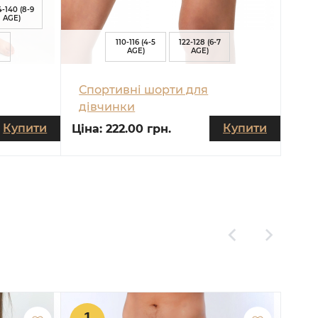
4-140 (8-9
AGE)
110-116 (4-5
122-128 (6-7
AGE)
AGE)
Спортивні шорти для
дівчинки
Купити
Купити
Ціна:
222.00 грн.