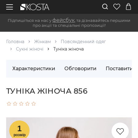
фейсбук
Підпишіться на нас у
, та дізнавайтесь першими
про акції та спеціальні пропозиції!
Головна
Жінкам
Повсякденний одяг
Сукні жіночі
Туніка жіноча
Характеристики
Обговорити
Поставити 
ТУНІКА ЖІНОЧА 856