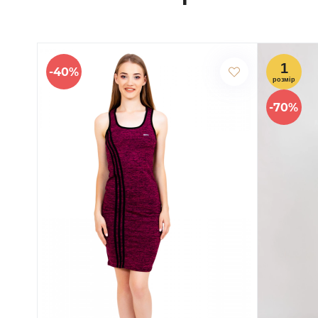
-40%
-70%