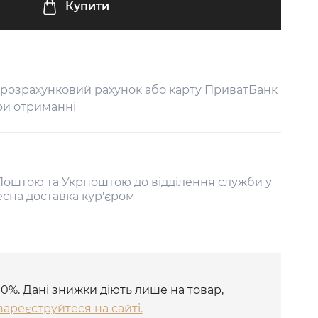
Купити
 розрахунковий рахунок або карту ПриватБанк
ри отриманні
оштою та Укрпоштою до відділення служби у
есна доставка кур'єром
10%. Дані знижки діють лише на товар,
зареєструйтеся на сайті.