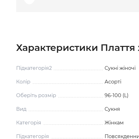
Характеристики Плаття 
Підкатегорія2
Сукні жіночі
Колір
Асорті
Оберіть розмір
96-100 (L)
Вид
Сукня
Категорія
Жінкам
Підкатегорія
Повсякденни