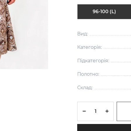
96-100 (L)
Вид:
Категорія:
Підкатегорія:
Полотно:
Склад: