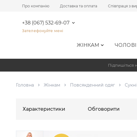
Про компанію
Доставка та оплата
Співпраця з в
+38 (067) 532-69-07
Зателефонуйте мені
ЖІНКАМ
ЧОЛОВІ
Підпишіться н
Головна
Жінкам
Повсякденний одяг
Сукні
Характеристики
Обговорити