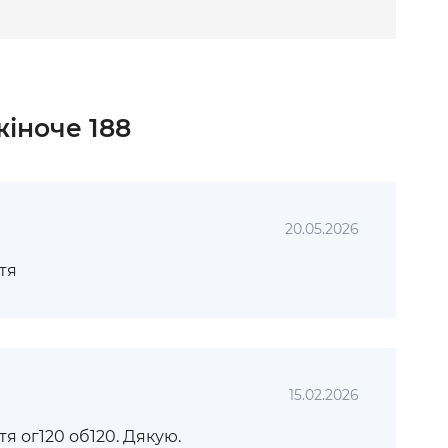
жіноче 188
20.05.2026
тя
15.02.2026
я ог120 об120. Дякую.