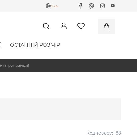
Укр
Ї
ОСТАННІЙ РОЗМІР
ні пропозиції!
Код товару:
188