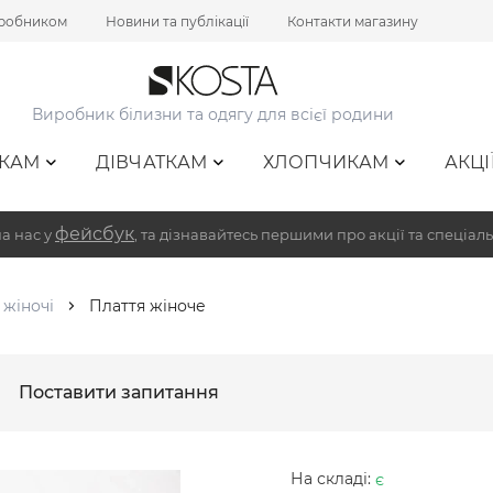
иробником
Новини та публікації
Контакти магазину
Виробник білизни та одягу для всієї родини
КАМ
ДІВЧАТКАМ
ХЛОПЧИКАМ
АКЦІ
фейсбук
а нас у
, та дізнавайтесь першими про акції та спеціаль
 жіночі
Плаття жіноче
Поставити запитання
На складі:
є