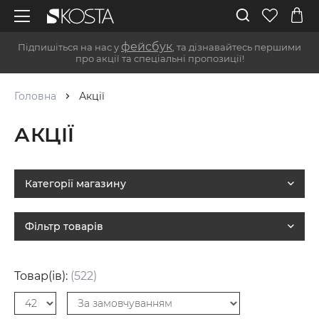
фейсбук
Підпишіться на нас у
, та дізнавайтесь першими
про акції та спеціальні пропозиції!
Головна
Акції
АКЦІЇ
Категорії магазину
Фільтр товарів
Товар(ів):
(522)