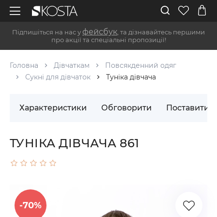
фейсбук
Підпишіться на нас у
, та дізнавайтесь першими
про акції та спеціальні пропозиції!
Головна
Дівчаткам
Повсякденний одяг
Сукні для дівчаток
Туніка дівчача
Характеристики
Обговорити
Поставити 
ТУНІКА ДІВЧАЧА 861
-70%