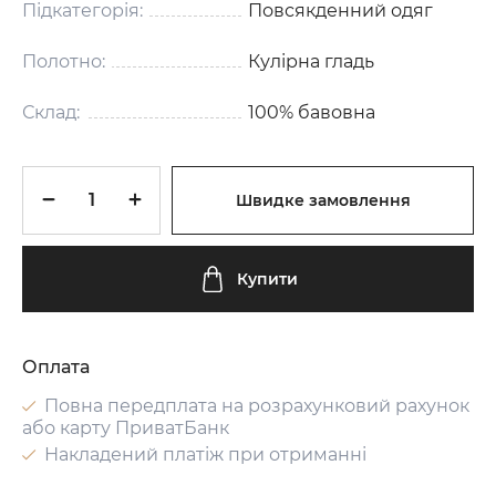
Підкатегорія:
Повсякденний одяг
Полотно:
Кулірна гладь
Склад:
100% бавовна
Швидке замовлення
Купити
Оплата
Повна передплата на розрахунковий рахунок
або карту ПриватБанк
Накладений платіж при отриманні